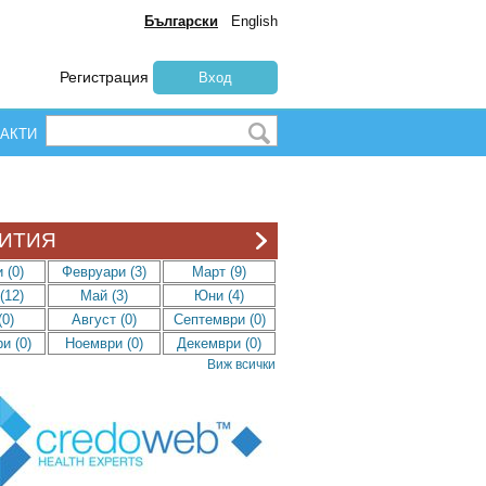
Български
English
Регистрация
Вход
АКТИ
ИТИЯ
 (0)
Февруари (3)
Март (9)
(12)
Май (3)
Юни (4)
0)
Август (0)
Септември (0)
и (0)
Ноември (0)
Декември (0)
Виж всички