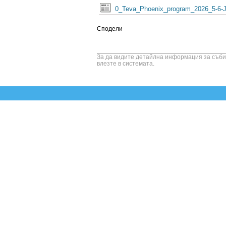
0_Teva_Phoenix_program_2026_5-6-J
Сподели
За да видите детайлна информация за събит
влезте в системата.