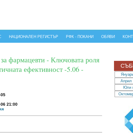
С
НАЦИОНАЛЕН РЕГИСТЪР
РФК - ПОКАНИ
ОБЯВИ
КОНТ
за фармацевти - Ключовата роля
СЪБ
тичната ефективност -5.06 -
Януари
Април 
Юли (
Октомвр
-05
-06 21:00
ия