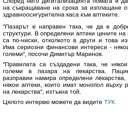
Според него дигитализацията помага и д
на съкращаване на срока за изплащане 
здравноосигурителна каса към аптеките.
"Пазарът е направен така, че да е доб
структури. В определени аптеки цените на
са по-ниски, отколкото в други и това из
Има сериозни финансови интереси - няко
големи", посочи Димитър Маринов.
"Правилата са създадени така, че няко
големи в пазара на лекарства. Паци
разправии намира определени лекарства,
някои аптеки, които имат монопол върху 
на лекарства", изтъкна той.
Цялото интервю можете да видите
ТУК.