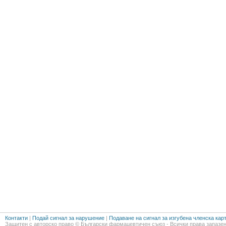
Контакти
|
Подай сигнал за нарушение
|
Подаване на сигнал за изгубена членска кар
Защитен с авторско право © Български фармацевтичен съюз - Всички права запазен