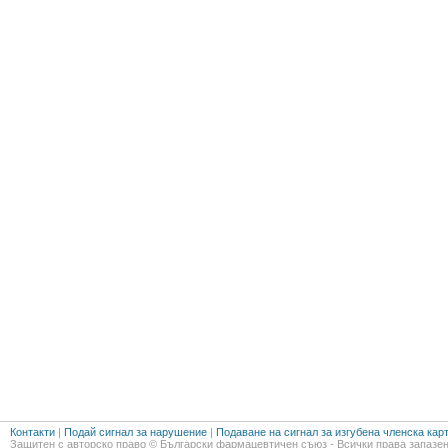
Контакти
|
Подай сигнал за нарушение
|
Подаване на сигнал за изгубена членска кар
Защитен с авторско право © Български фармацевтичен съюз - Всички права запазен