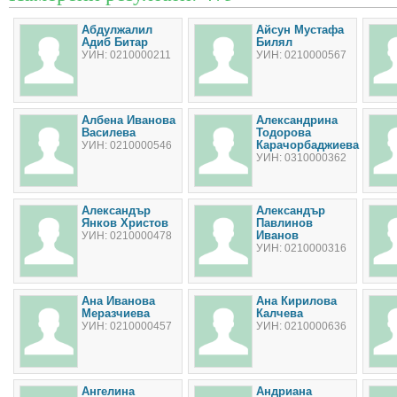
Абдулжалил
Айсун Мустафа
Адиб Битар
Билял
УИН: 0210000211
УИН: 0210000567
Албена Иванова
Александрина
Василева
Тодорова
Карачорбаджиева
УИН: 0210000546
УИН: 0310000362
Александър
Александър
Янков Христов
Павлинов
Иванов
УИН: 0210000478
УИН: 0210000316
Ана Иванова
Ана Кирилова
Меразчиева
Калчева
УИН: 0210000457
УИН: 0210000636
Ангелина
Андриана