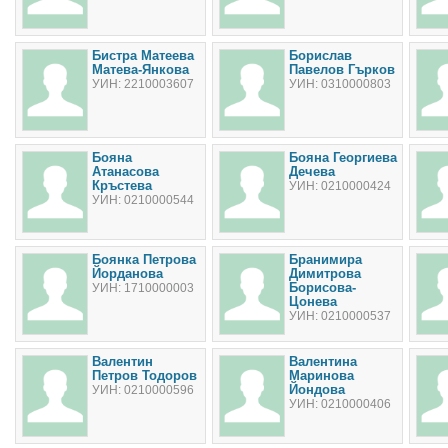
Бистра Матеева
Борислав
Матева-Янкова
Павелов Гърков
УИН: 2210003607
УИН: 0310000803
Бояна
Бояна Георгиева
Атанасова
Дечева
Кръстева
УИН: 0210000424
УИН: 0210000544
Боянка Петрова
Бранимира
Йорданова
Димитрова
Борисова-
УИН: 1710000003
Цонева
УИН: 0210000537
Валентин
Валентина
Петров Тодоров
Маринова
Йондова
УИН: 0210000596
УИН: 0210000406