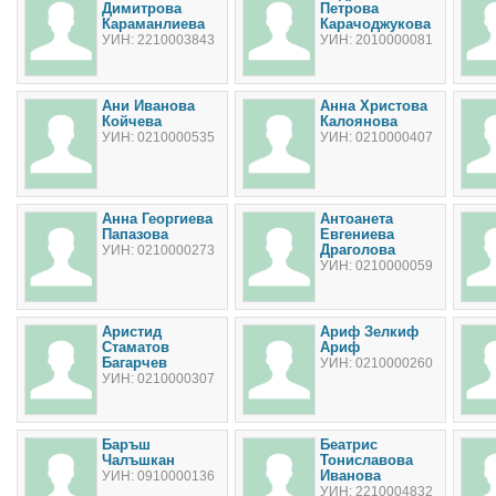
Димитрова
Петрова
Караманлиева
Карачоджукова
УИН: 2210003843
УИН: 2010000081
Ани Иванова
Анна Христова
Койчева
Калоянова
УИН: 0210000535
УИН: 0210000407
Анна Георгиева
Антоанета
Папазова
Евгениева
Драголова
УИН: 0210000273
УИН: 0210000059
Аристид
Ариф Зелкиф
Стаматов
Ариф
Багарчев
УИН: 0210000260
УИН: 0210000307
Баръш
Беатрис
Чалъшкан
Тониславова
Иванова
УИН: 0910000136
УИН: 2210004832