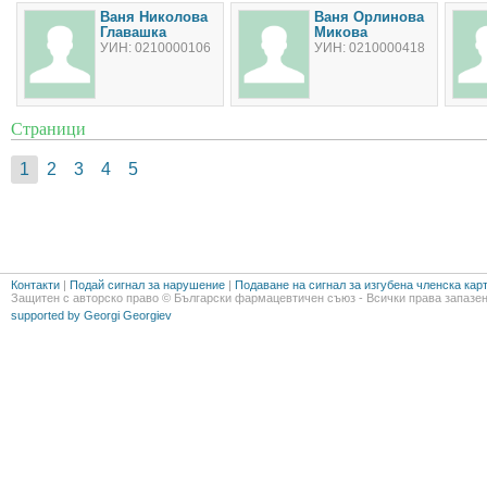
Ваня Николова
Ваня Орлинова
Главашка
Микова
УИН: 0210000106
УИН: 0210000418
Страници
1
2
3
4
5
Контакти
|
Подай сигнал за нарушение
|
Подаване на сигнал за изгубена членска кар
Защитен с авторско право © Български фармацевтичен съюз - Всички права запазен
supported by Georgi Georgiev