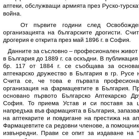
аптеки, обслужващи армията през Руско-турск
война.
От първите години след Освобожден
организацията на българските дрогисти. Счит
дрогерия е открита през май 1896 г. в София.
Данните за съсловно – професионален живот
в България до 1889 г. са оскъдни. В публикация
бр. 117 от 1884 г. се съобщава за основа
аптекарско дружество в България в гр. Русе 
Счита се, че това е първата професион
организация на фармацевтите в България. Пр
основано първото Българско Аптекарско Др
София. То приема Устав и си поставя за ц
напредъка във фармацията в България, запазв
на аптекарите и повдигане на престижа на ап
Фармацевтите са редовни членове, а помощник
извънредни. Прави се опит за издаване на 