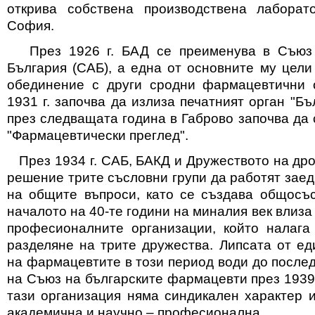
открива собствена производствена лаборат
София.
През 1926 г. БАД се преименува в Съюз 
България (САБ), а една от основните му цели
обединение с други сродни фармацевтични 
1931 г. започва да излиза печатният орган "Бъ
през следващата година в Габрово започва да 
"Фармацевтически преглед".
През 1934 г. САБ, БАКД и Дружеството на дро
решение трите съсловни групи да работят зае
на общите въпроси, като се създава общосъс
началото на 40-те години на миналия век влиза
професионалните организации, който налага
разделяне на трите дружества. Липсата от ед
на фармацевтите в този период води до после
на Съюз на българските фармацевти през 1939 
тази организация няма синдикален характер и
академична и научно – професионална.