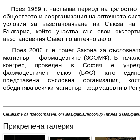
През 1989 г. настъпва период на цялостно 
обществото и реорганизация на аптечната сис
условия за възстановяване на Съюза на
България, който участва със свои експерт
възстановения Съвет по аптечно дело.
През 2006 г. е приет Закона за съсловнат
магистър – фармацевтите (ЗСОМФ). В начало
конгрес, проведен в София е учреде
фармацевтичен съюз (БФС) като единс
представена съсловна организация, коя
обединява всички магистър - фармацевти в Реп
Снимките са предоставени от маг.фарм.Любомир Лахчев и маг.фар
Прикрепена галерия