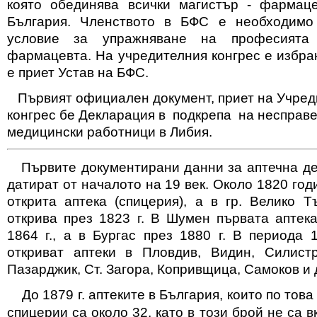
която обединява всички магистър - фармац
България. Членството в БФС е необходимо
условие за упражняване на професията
фармацевта. На учредителния конгрес е избра
е приет Устав на БФС.
Първият официален документ, приет на Учред
конгрес бе Декларация в подкрепа на несправ
медицински работници в Либия.
Първите документирани данни за аптечна де
датират от началото на 19 век. Около 1820 год
открита аптека (спицерия), а в гр. Велико Т
открива през 1823 г. В Шумен първата аптека
1864 г., а в Бургас през 1880 г. В периода 
откриват аптеки в Пловдив, Видин, Силист
Пазарджик, Ст. Загора, Копривщица, Самоков и 
До 1879 г. аптеките в България, които по тов
спицерии са около 32, като в този брой не са 