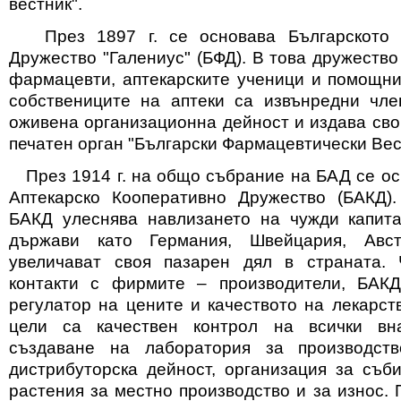
вестник".
През 1897 г. се основава Българското 
Дружество "Галениус" (БФД). В това дружеств
фармацевти, аптекарските ученици и помощник
собствениците на аптеки са извънредни чле
оживена организационна дейност и издава св
печатен орган "Български Фармацевтически Вес
През 1914 г. на общо събрание на БАД се ос
Аптекарско Кооперативно Дружество (БАКД)
БАКД улеснява навлизането на чужди капит
държави като Германия, Швейцария, Авс
увеличават своя пазарен дял в страната. 
контакти с фирмите – производители, БАКД
регулатор на цените и качеството на лекарст
цели са качествен контрол на всички вна
създаване на лаборатория за производств
дистрибуторска дейност, организация за съб
растения за местно производство и за износ. 