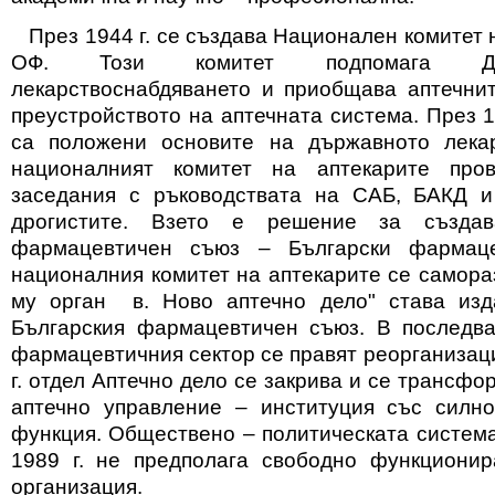
През 1944 г. се създава Национален комитет 
ОФ. Този комитет подпомага Ди
лекарствоснабдяването и приобщава аптечни
преустройството на аптечната система. През 19
са положени основите на държавното лекар
националният комитет на аптекарите про
заседания с ръководствата на САБ, БАКД и
дрогистите. Взето е решение за създа
фармацевтичен съюз – Български фармац
националния комитет на аптекарите се самора
му орган в. Ново аптечно дело" става изд
Българския фармацевтичен съюз. В последв
фармацевтичния сектор се правят реорганизаци
г. отдел Аптечно дело се закрива и се трансф
аптечно управление – институция със силн
функция. Обществено – политическата система
1989 г. не предполага свободно функциони
организация.