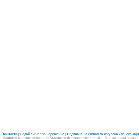
Контакти
|
Подай сигнал за нарушение
|
Подаване на сигнал за изгубена членска кар
Защитен с авторско право © Български фармацевтичен съюз - Всички права запазен