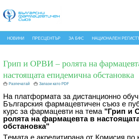
НОВИНИ
ПРЕСЦЕНТЪР
ЗА БФС
НАЦИОНАЛЕН РЕГИСТ
Грип и ОРВИ – ролята на фармацевт
настоящата епидемична обстановка
Разпечатай
Запази като PDF
На платформата за дистанционно обуч
Българския фармацевтичен съюз е пу
курс за фармацевти на тема
"Грип и 
ролята на фармацевта в настоящат
обстановка"
Tемата е акредитирана от Комисия по 