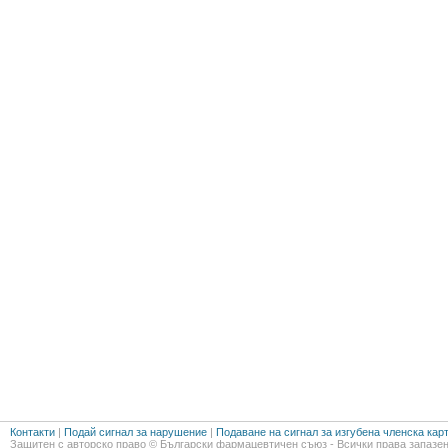
Контакти
|
Подай сигнал за нарушение
|
Подаване на сигнал за изгубена членска кар
Защитен с авторско право © Български фармацевтичен съюз - Всички права запазен