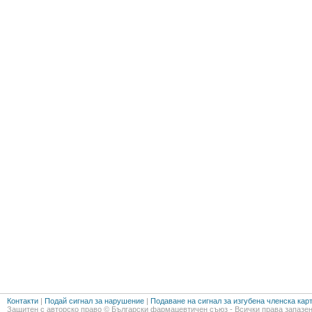
Контакти
|
Подай сигнал за нарушение
|
Подаване на сигнал за изгубена членска кар
Защитен с авторско право © Български фармацевтичен съюз - Всички права запазен