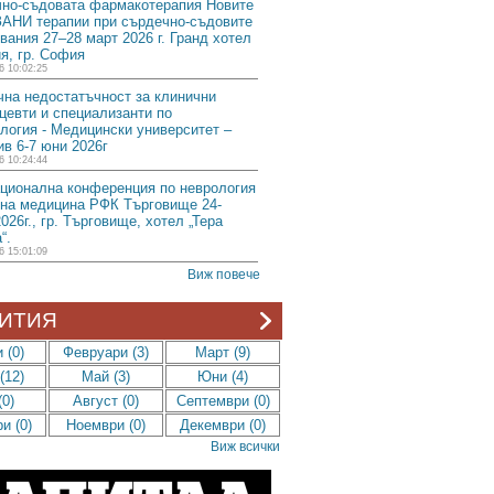
но-съдовата фармакотерапия Новите
АНИ терапии при сърдечно-съдовите
вания 27–28 март 2026 г. Гранд хотел
я, гр. София
6 10:02:25
на недостатъчност за клинични
евти и специализанти по
логия - Медицински университет –
в 6-7 юни 2026г
6 10:24:44
ционална конференция по неврология
на медицина РФК Търговище 24-
2026г., гр. Търговище, хотел „Тера
“.
6 15:01:09
Виж повече
ИТИЯ
 (0)
Февруари (3)
Март (9)
(12)
Май (3)
Юни (4)
0)
Август (0)
Септември (0)
и (0)
Ноември (0)
Декември (0)
Виж всички