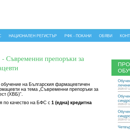
С
НАЦИОНАЛЕН РЕГИСТЪР
РФК - ПОКАНИ
ОБЯВИ
КОНТ
- Съвременни препоръки за
ПР
ацевти
ОБУ
Обучен
 обучение на Българския фармацевтичен
лечени
армацевти на тема „Съвременни препоръки за
2026-07-1
ест (ХВБ)".
Обучен
синдро
я по качество на БФС с
1 (
една
) кредитн
а
2026-07-1
Обучен
синдро
2026-07-1
Четвър