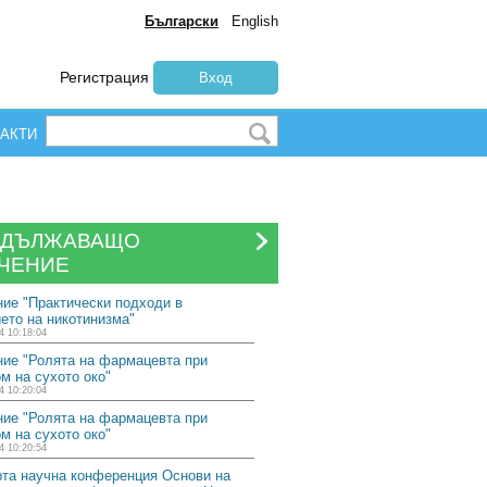
Български
English
Регистрация
Вход
АКТИ
ОДЪЛЖАВАЩО
ЧЕНИЕ
ие "Практически подходи в
ето на никотинизма"
4 10:18:04
ие "Ролята на фармацевта при
м на сухото око"
4 10:20:04
ие "Ролята на фармацевта при
м на сухото око"
4 10:20:54
та научна конференция Основи на