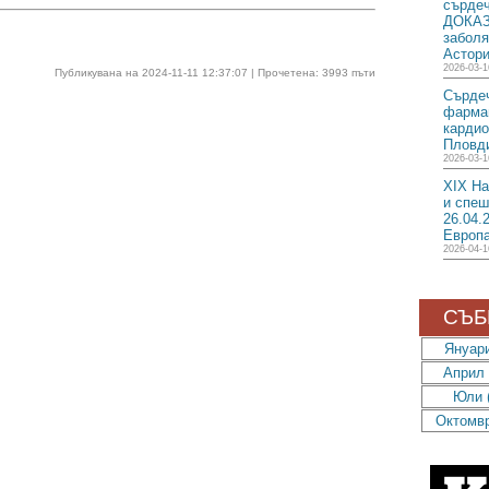
сърдеч
ДОКАЗ
заболя
Астори
2026-03-1
Публикувана на 2024-11-11 12:37:07 | Прочетена: 3993 пъти
Сърдеч
фармац
кардио
Пловди
2026-03-1
XIX На
и спеш
26.04.
Европа
2026-04-1
СЪБ
Януари
Април 
Юли (
Октомвр