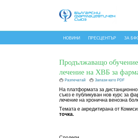
НОВИНИ
ПРЕСЦЕНТЪР
ЗА БФ
Продължаващо обучение 
лечение на ХВБ за фарм
Разпечатай
Запази като PDF
На платформата за дистанционно
съюз е публикуван нов курс за ф
лечение на хронична венозна бол
Tемата е акредитирана от Комиси
точк
а
.
Сподели