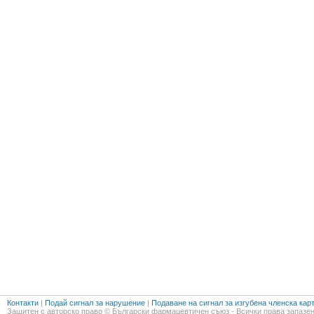
Контакти
|
Подай сигнал за нарушение
|
Подаване на сигнал за изгубена членска кар
Защитен с авторско право © Български фармацевтичен съюз - Всички права запазен