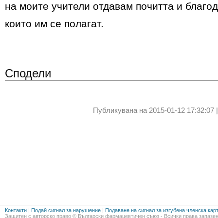
на моите учители отдавам почитта и благо
които им се полагат.
Сподели
Публикувана на 2015-01-12 17:32:07 
Контакти
|
Подай сигнал за нарушение
|
Подаване на сигнал за изгубена членска кар
Защитен с авторско право © Български фармацевтичен съюз - Всички права запазен