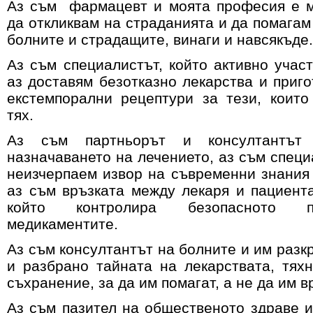
Аз съм фармацевт и моята професия е м
да откликвам на страданията и да помагам
болните и страдащите, винаги и навсякъде
Аз съм специалистът, който активно участ
аз доставям безотказно лекарства и приго
екстемпорални рецептури за тези, коит
тях.
Аз съм партньорът и консултантът
назначаването на лечението, аз съм специ
неизчерпаем извор на съвременни знания 
аз съм връзката между лекаря и пациента
който контролира безопасното 
медикаментите.
Аз съм консултантът на болните и им разк
и разбрано тайната на лекарствата, тях
съхранение, за да им помагат, а не да им в
Аз съм пазител на общественото здраве и