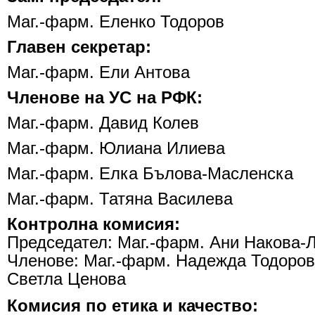
Маг.-фарм. Еленко Тодоров
Главен секретар:
Маг.-фарм. Ели Антова
Членове на УС на РФК:
Маг.-фарм.
Давид Колев
Маг.-фарм.
Юлиана Илиева
Маг.-фарм.
Елка Бълова-Масленска
Маг.-фарм.
Татяна Василева
Контролна комисия:
Председател: Маг.-фарм.
Ани Накова-
Членове: Маг.-фарм. Надежда Тодоров
Светла Ценова
Комисия по етика и качество: