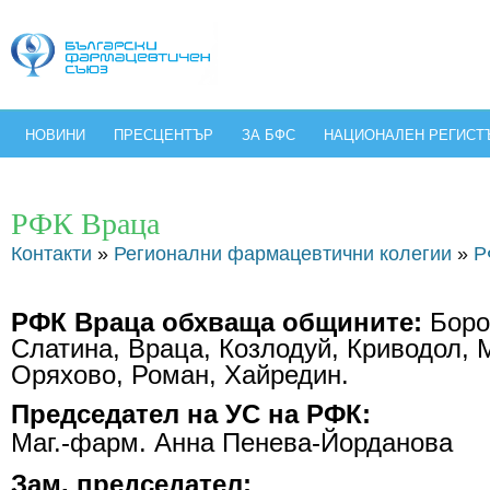
НОВИНИ
ПРЕСЦЕНТЪР
ЗА БФС
НАЦИОНАЛЕН РЕГИСТ
РФК Враца
Контакти
»
Регионални фармацевтични колегии
»
Р
РФК Враца обхваща общините:
Боро
Слатина, Враца, Козлодуй, Криводол, 
Оряхово, Роман, Хайредин.
Председател на УС на РФК:
Маг.-фарм. Анна Пенева-Йорданова
Зам. председател: