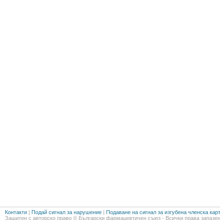
Контакти
|
Подай сигнал за нарушение
|
Подаване на сигнал за изгубена членска кар
Защитен с авторско право © Български фармацевтичен съюз - Всички права запазен