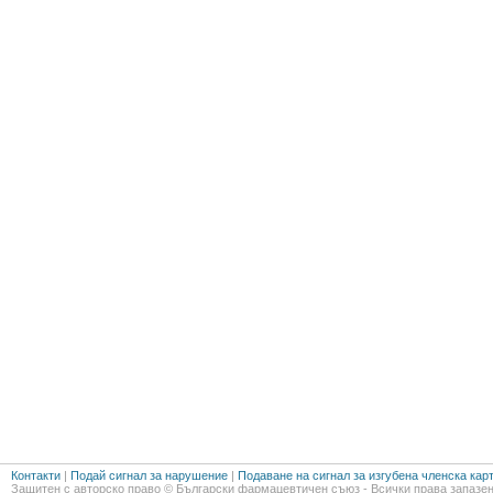
Контакти
|
Подай сигнал за нарушение
|
Подаване на сигнал за изгубена членска кар
Защитен с авторско право © Български фармацевтичен съюз - Всички права запазен