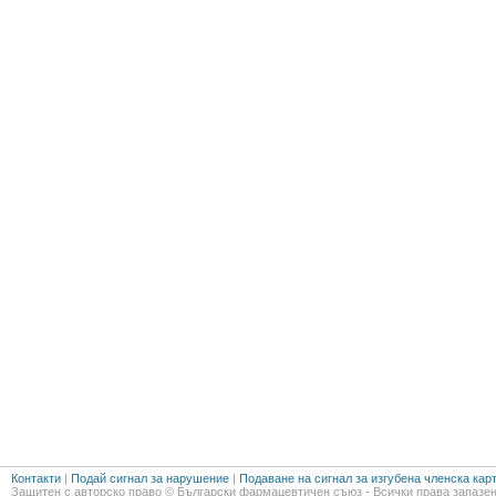
Контакти
|
Подай сигнал за нарушение
|
Подаване на сигнал за изгубена членска кар
Защитен с авторско право © Български фармацевтичен съюз - Всички права запазен