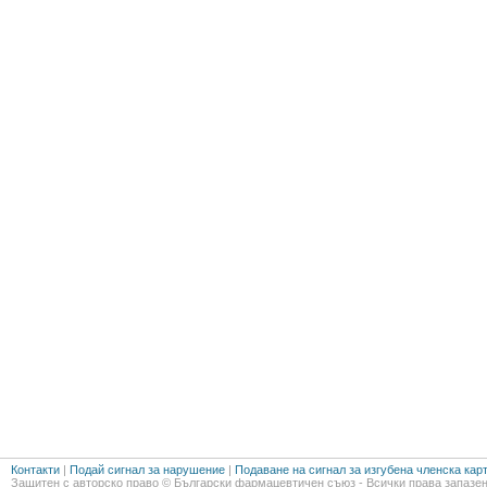
Контакти
|
Подай сигнал за нарушение
|
Подаване на сигнал за изгубена членска кар
Защитен с авторско право © Български фармацевтичен съюз - Всички права запазен