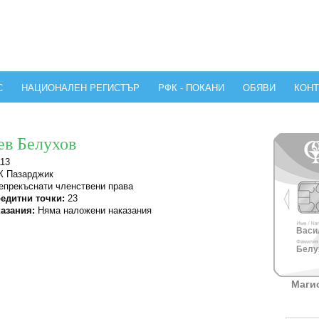
С
НАЦИОНАЛЕН РЕГИСТЪР
РФК - ПОКАНИ
ОБЯВИ
КОНТ
ев Белухов
13
 Пазарджик
прекъснати членствени права
едитни точки:
23
азания:
Няма наложени наказания
Васил
Белух
Маги