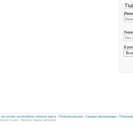
Тър
Имен
Уник
В ре
на сигнал за изгубена членска карта
|
Полезни връзки
|
Сродни организации
|
Политика
тичен съюз - Всички права запазени.