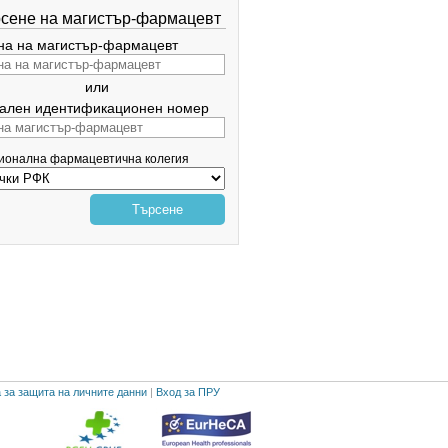
сене на магистър-фармацевт
а на магистър-фармацевт
или
ален идентификационен номер
гионална фармацевтична колегия
Търсене
 за защита на личните данни
|
Вход за ПРУ