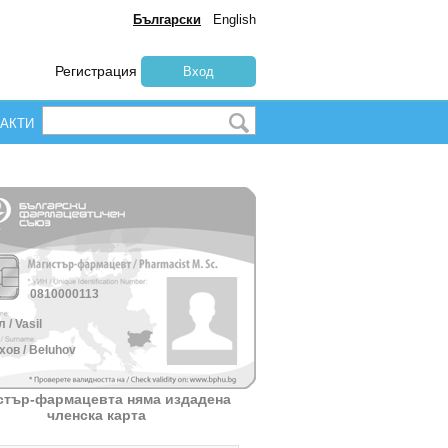
Български
English
Регистрация
Вход
АКТИ
0810000113
 / Vasil
ов / Beluhov
стър-фармацевта няма издадена
членска карта