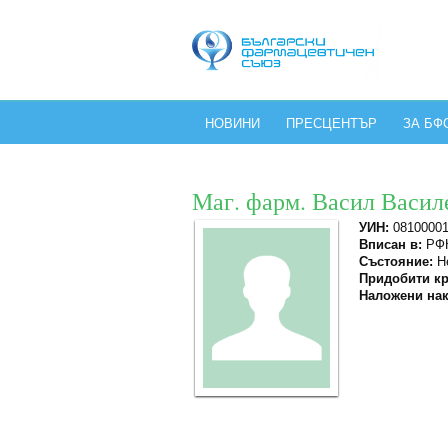
НОВИНИ
ПРЕСЦЕНТЪР
ЗА БФ
Маг. фарм. Васил Васил
УИН:
08100001
Вписан в:
РФК
Състояние:
Не
Придобити кр
Наложени нак