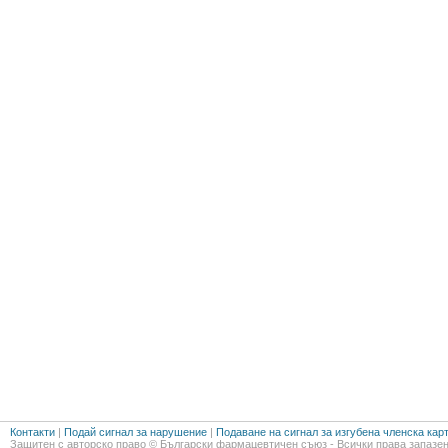
Контакти
|
Подай сигнал за нарушение
|
Подаване на сигнал за изгубена членска кар
Защитен с авторско право © Български фармацевтичен съюз - Всички права запазен