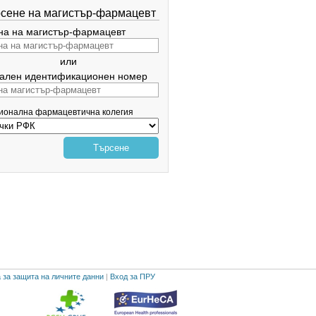
сене на магистър-фармацевт
а на магистър-фармацевт
или
ален идентификационен номер
гионална фармацевтична колегия
Търсене
 за защита на личните данни
|
Вход за ПРУ