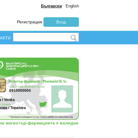
Български
English
Регистрация
Вход
АКТИ
0910000004
 / Venka
ова / Topalova
 на магистър-фармацевта е валидна