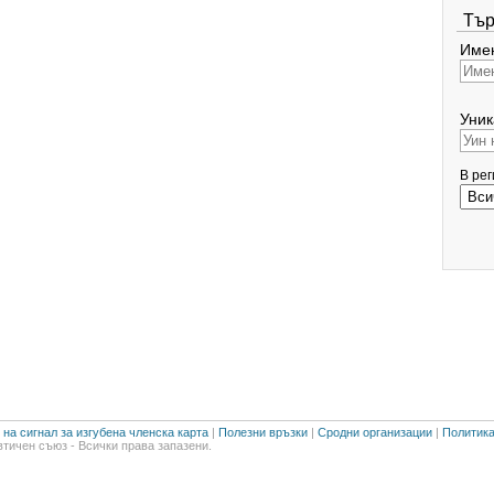
Тър
Имен
Уник
В ре
на сигнал за изгубена членска карта
|
Полезни връзки
|
Сродни организации
|
Политика
тичен съюз - Всички права запазени.