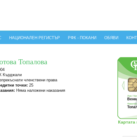
С
НАЦИОНАЛЕН РЕГИСТЪР
РФК - ПОКАНИ
ОБЯВИ
КОНТ
отова Топалова
004
 Кърджали
прекъснати членствени права
едитни точки:
25
азания:
Няма наложени наказания
Венка
Топал
Картата