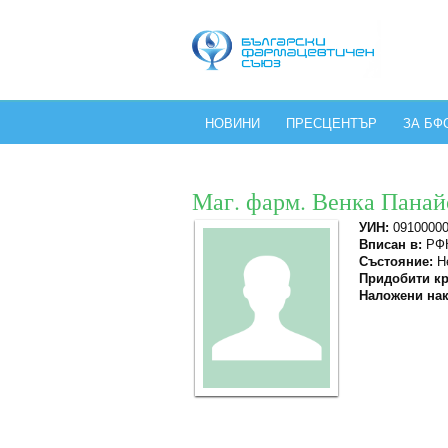
НОВИНИ
ПРЕСЦЕНТЪР
ЗА БФ
Маг. фарм. Венка Панай
УИН:
0910000
Вписан в:
РФК
Състояние:
Не
Придобити кр
Наложени нак