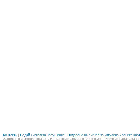
Контакти
|
Подай сигнал за нарушение
|
Подаване на сигнал за изгубена членска кар
Защитен с авторско право © Български фармацевтичен съюз - Всички права запазен