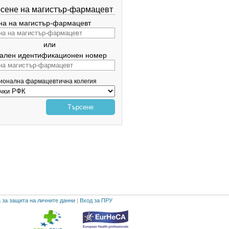
сене на магистър-фармацевт
а на магистър-фармацевт
или
ален идентификационен номер
гионална фармацевтична колегия
Търсене
 за защита на личните данни
|
Вход за ПРУ