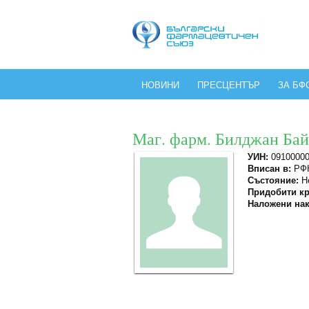
НОВИНИ
ПРЕСЦЕНТЪР
ЗА БФ
Маг. фарм. Билджан Ба
УИН:
0910000
Вписан в:
РФК
Състояние:
Не
Придобити кр
Наложени нак