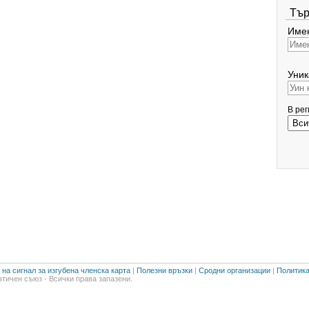
Тър
Имен
Уник
В ре
на сигнал за изгубена членска карта
|
Полезни връзки
|
Сродни организации
|
Политика
тичен съюз - Всички права запазени.