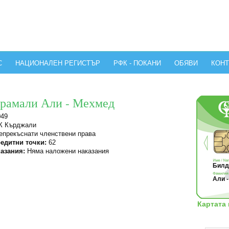
С
НАЦИОНАЛЕН РЕГИСТЪР
РФК - ПОКАНИ
ОБЯВИ
КОНТ
йрамали Али - Мехмед
049
 Кърджали
прекъснати членствени права
едитни точки:
62
азания:
Няма наложени наказания
Билдж
Али -
Картата