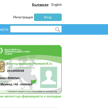
Български
English
Регистрация
Вход
АКТИ
0910000049
ан / Bildzhan
 Мехмед / Ali - mehmed
 на магистър-фармацевта е валидна