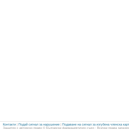
Контакти
|
Подай сигнал за нарушение
|
Подаване на сигнал за изгубена членска кар
Защитен с авторско право © Български фармацевтичен съюз - Всички права запазен