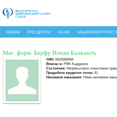
НОВИНИ
ПРЕСЦЕНТЪР
ЗА БФС
НАЦИОНАЛЕН РЕГИСТ
Маг. фарм. Берфу Илхан Балканлъ
УИН:
0910000094
Вписан в:
РФК Кърджали
Състояние:
Непрекъснати членствени прав
Придобити кредитни точки:
41
Наложени наказания:
Няма наложени нака