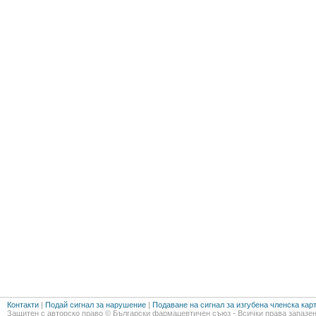
Контакти
|
Подай сигнал за нарушение
|
Подаване на сигнал за изгубена членска кар
Защитен с авторско право © Български фармацевтичен съюз - Всички права запазен