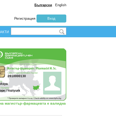
Български
English
Регистрация
Вход
АКТИ
0910000130
 Asya
рк / Yoztyurk
 на магистър-фармацевта е валидна