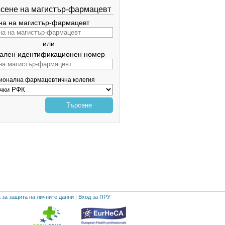
сене на магистър-фармацевт
а на магистър-фармацевт
или
ален идентификационен номер
гионална фармацевтична колегия
Търсене
 за защита на личните данни
|
Вход за ПРУ