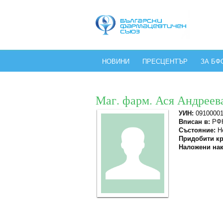
НОВИНИ
ПРЕСЦЕНТЪР
ЗА БФ
Маг. фарм. Ася Андреев
УИН:
0910000
Вписан в:
РФК
Състояние:
Не
Придобити кр
Наложени нак