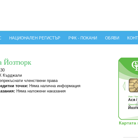
С
НАЦИОНАЛЕН РЕГИСТЪР
РФК - ПОКАНИ
ОБЯВИ
КОНТ
а Йозтюрк
130
 Кърджали
прекъснати членствени права
едитни точки:
Няма налична информация
азания:
Няма наложени наказания
Ася /
Йозтю
Картата