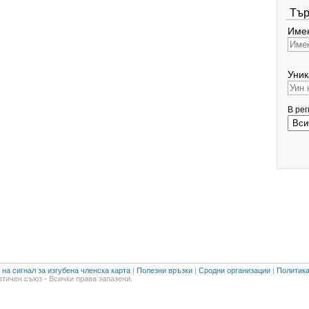
Тър
Имен
Уник
В ре
на сигнал за изгубена членска карта
|
Полезни връзки
|
Сродни организации
|
Политика
тичен съюз - Всички права запазени.