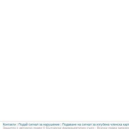
Контакти
|
Подай сигнал за нарушение
|
Подаване на сигнал за изгубена членска кар
Защитен с авторско право © Български фармацевтичен съюз - Всички права запазен