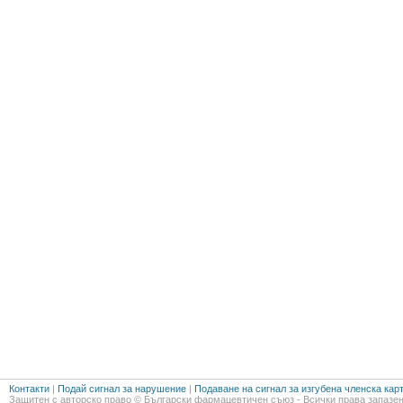
Контакти
|
Подай сигнал за нарушение
|
Подаване на сигнал за изгубена членска кар
Защитен с авторско право © Български фармацевтичен съюз - Всички права запазен