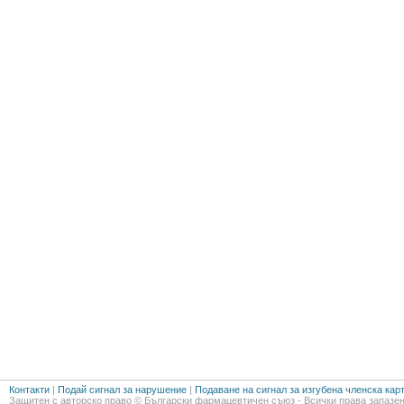
Контакти
|
Подай сигнал за нарушение
|
Подаване на сигнал за изгубена членска кар
Защитен с авторско право © Български фармацевтичен съюз - Всички права запазен