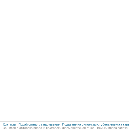
Контакти
|
Подай сигнал за нарушение
|
Подаване на сигнал за изгубена членска кар
Защитен с авторско право © Български фармацевтичен съюз - Всички права запазен