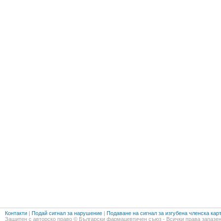
Контакти
|
Подай сигнал за нарушение
|
Подаване на сигнал за изгубена членска кар
Защитен с авторско право © Български фармацевтичен съюз - Всички права запазен