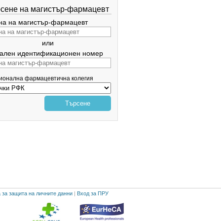
сене на магистър-фармацевт
а на магистър-фармацевт
или
ален идентификационен номер
гионална фармацевтична колегия
Търсене
 за защита на личните данни
|
Вход за ПРУ