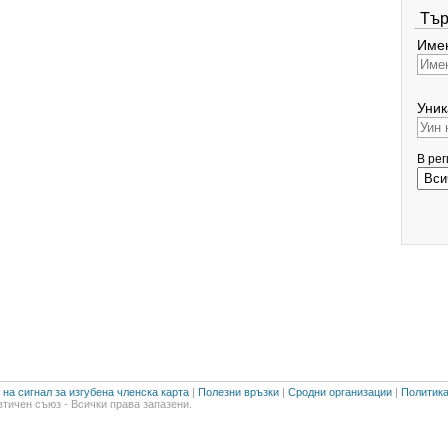
Тър
Имен
Уник
В ре
на сигнал за изгубена членска карта
|
Полезни връзки
|
Сродни организации
|
Политика
тичен съюз - Всички права запазени.