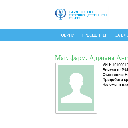
НОВИНИ
ПРЕСЦЕНТЪР
ЗА БФ
Маг. фарм. Адриана Анг
УИН:
1610001
Вписан в:
РФК
Състояние:
Не
Придобити кр
Наложени нак