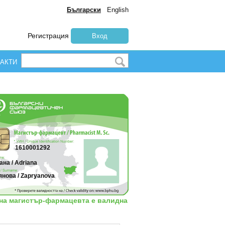
Български
English
Регистрация
Вход
АКТИ
1610001292
на / Adriana
янова / Zapryanova
 на магистър-фармацевта е валидна