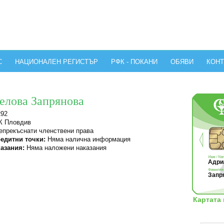
С
НАЦИОНАЛЕН РЕГИСТЪР
РФК - ПОКАНИ
ОБЯВИ
КОНТ
елова Запрянова
292
 Пловдив
прекъснати членствени права
едитни точки:
Няма налична информация
азания:
Няма наложени наказания
Адриа
Запр
Картата