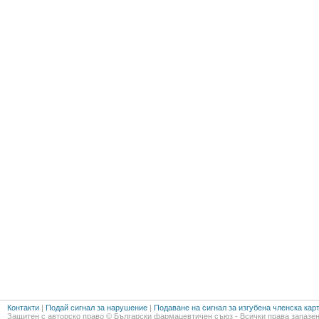
Контакти
|
Подай сигнал за нарушение
|
Подаване на сигнал за изгубена членска кар
Защитен с авторско право © Български фармацевтичен съюз - Всички права запазен