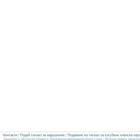
Контакти
|
Подай сигнал за нарушение
|
Подаване на сигнал за изгубена членска кар
Защитен с авторско право © Български фармацевтичен съюз - Всички права запазен