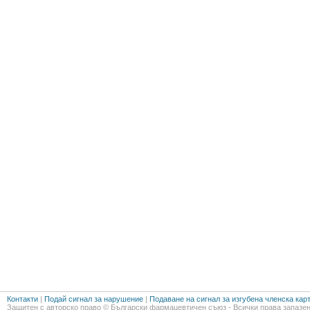
Контакти
|
Подай сигнал за нарушение
|
Подаване на сигнал за изгубена членска кар
Защитен с авторско право © Български фармацевтичен съюз - Всички права запазен