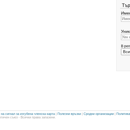
Тър
Имен
Уник
В ре
на сигнал за изгубена членска карта
|
Полезни връзки
|
Сродни организации
|
Политика
тичен съюз - Всички права запазени.