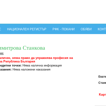
С
НАЦИОНАЛЕН РЕГИСТЪР
РФК - ПОКАНИ
ОБЯВИ
КОНТ
имитрова Станкова
086
аличен, няма право да упражнява професия на
на Република България
едитни точки:
Няма налична информация
азания:
Няма наложени наказания
Екате
Станк
Кар