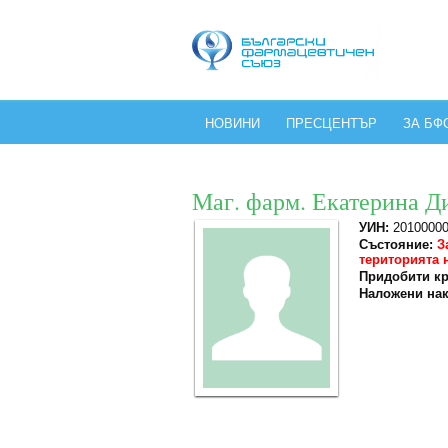
НОВИНИ
ПРЕСЦЕНТЪР
ЗА БФ
Маг. фарм. Екатерина Д
УИН:
2010000
Състояние:
З
територията 
Придобити кр
Наложени нак