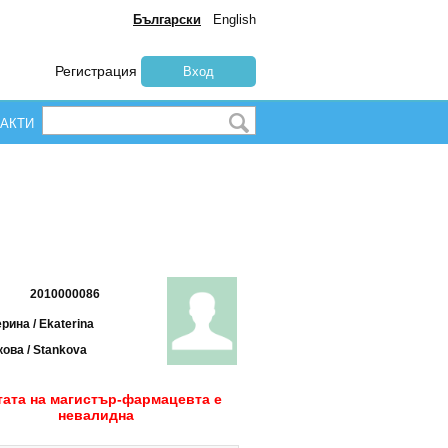
Български
English
Регистрация
Вход
АКТИ
2010000086
рина / Ekaterina
ова / Stankova
тата на магистър-фармацевта е
невалидна