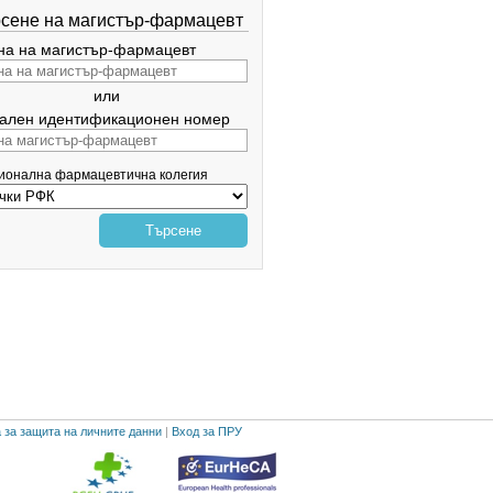
сене на магистър-фармацевт
а на магистър-фармацевт
или
ален идентификационен номер
гионална фармацевтична колегия
Търсене
 за защита на личните данни
|
Вход за ПРУ