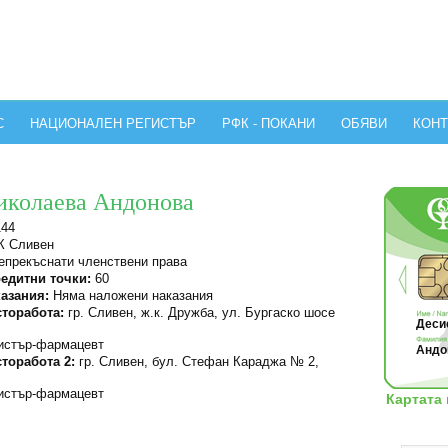
С
НАЦИОНАЛЕН РЕГИСТЪР
РФК - ПОКАНИ
ОБЯВИ
КОНТ
иколаева Андонова
144
 Сливен
прекъснати членствени права
едитни точки:
60
азания:
Няма наложени наказания
торабота:
гр. Сливен, ж.к. Дружба, ул. Бургаско шосе
Десис
стър-фармацевт
Андо
торабота 2:
гр. Сливен, бул. Стефан Караджа № 2,
стър-фармацевт
Картата