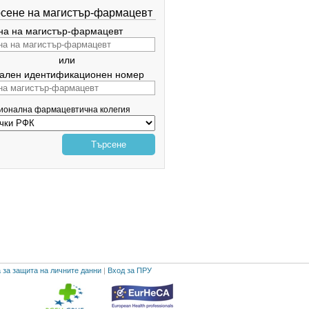
сене на магистър-фармацевт
а на магистър-фармацевт
или
ален идентификационен номер
гионална фармацевтична колегия
Търсене
 за защита на личните данни
|
Вход за ПРУ