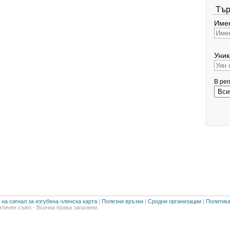
Тър
Имен
Уник
В ре
на сигнал за изгубена членска карта
|
Полезни връзки
|
Сродни организации
|
Политика
тичен съюз - Всички права запазени.