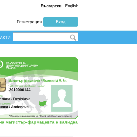
Български
English
Регистрация
Вход
АКТИ
2010000144
лава / Desislava
нова / Andonova
 на магистър-фармацевта е валидна