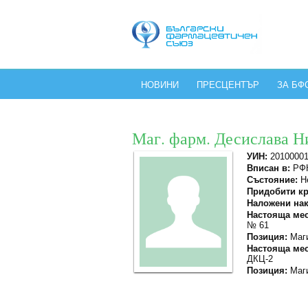
НОВИНИ
ПРЕСЦЕНТЪР
ЗА БФ
Маг. фарм. Десислава Н
УИН:
2010000
Вписан в:
РФК
Състояние:
Не
Придобити кр
Наложени нак
Настояща мес
№ 61
Позиция:
Маги
Настояща мес
ДКЦ-2
Позиция:
Маги