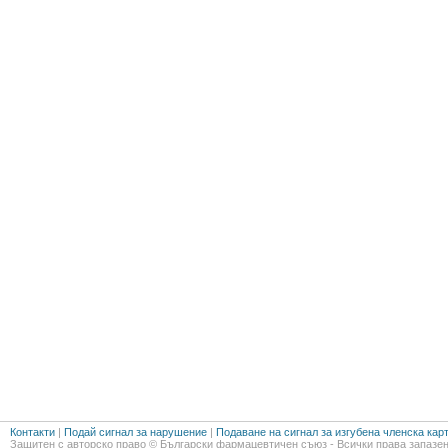
Контакти
|
Подай сигнал за нарушение
|
Подаване на сигнал за изгубена членска кар
Защитен с авторско право © Български фармацевтичен съюз - Всички права запазен