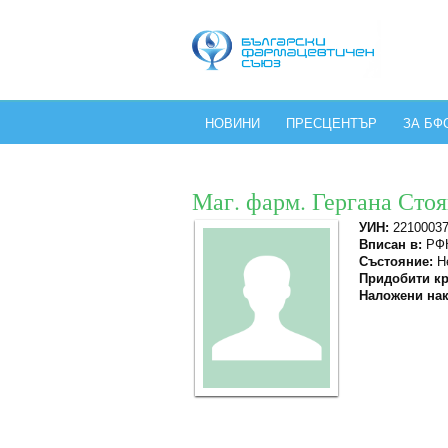
НОВИНИ
ПРЕСЦЕНТЪР
ЗА БФ
Маг. фарм. Гергана Сто
УИН:
2210003
Вписан в:
РФК
Състояние:
Не
Придобити кр
Наложени нак