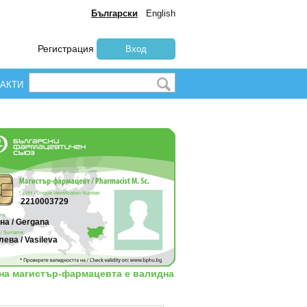
Български
English
Регистрация
Вход
АКТИ
2210003729
на / Gergana
ева / Vasileva
 на магистър-фармацевта е валидна