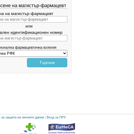
сене на магистър-фармацевт
а на магистър-фармацевт
или
ален идентификационен номер
гионална фармацевтична колегия
Търсене
 за защита на личните данни
|
Вход за ПРУ