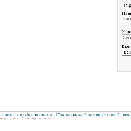
Тър
Имен
Уник
В ре
на сигнал за изгубена членска карта
|
Полезни връзки
|
Сродни организации
|
Политика
тичен съюз - Всички права запазени.