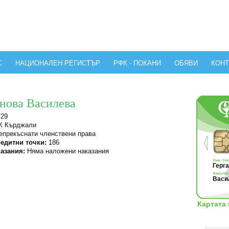
С
НАЦИОНАЛЕН РЕГИСТЪР
РФК - ПОКАНИ
ОБЯВИ
КОНТ
янова Василева
729
 Кърджали
прекъснати членствени права
едитни точки:
186
азания:
Няма наложени наказания
Герга
Васил
Картата