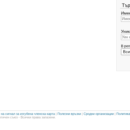
Тър
Имен
Уник
В ре
на сигнал за изгубена членска карта
|
Полезни връзки
|
Сродни организации
|
Политика
тичен съюз - Всички права запазени.