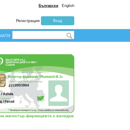
Български
English
Регистрация
Вход
АКТИ
2210003904
 / Azhda
 / Ferad
 на магистър-фармацевта е валидна