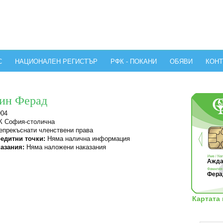
С
НАЦИОНАЛЕН РЕГИСТЪР
РФК - ПОКАНИ
ОБЯВИ
КОНТ
тин Ферад
904
 София-столична
прекъснати членствени права
едитни точки:
Няма налична информация
азания:
Няма наложени наказания
Ажда
Ферад
Картата