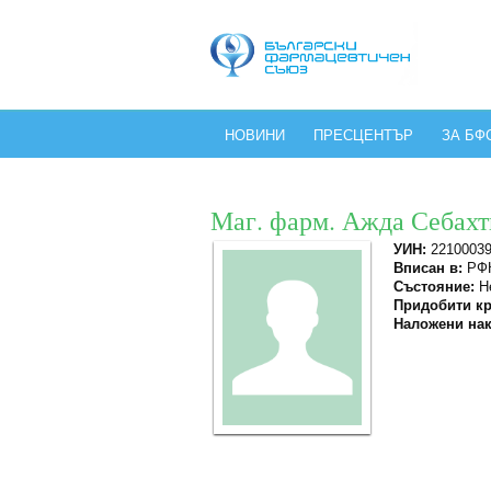
НОВИНИ
ПРЕСЦЕНТЪР
ЗА БФ
Маг. фарм. Ажда Себах
УИН:
2210003
Вписан в:
РФК
Състояние:
Не
Придобити кр
Наложени нак