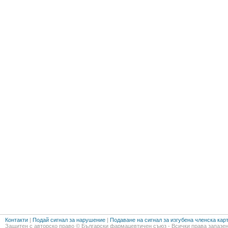
Контакти
|
Подай сигнал за нарушение
|
Подаване на сигнал за изгубена членска кар
Защитен с авторско право © Български фармацевтичен съюз - Всички права запазен