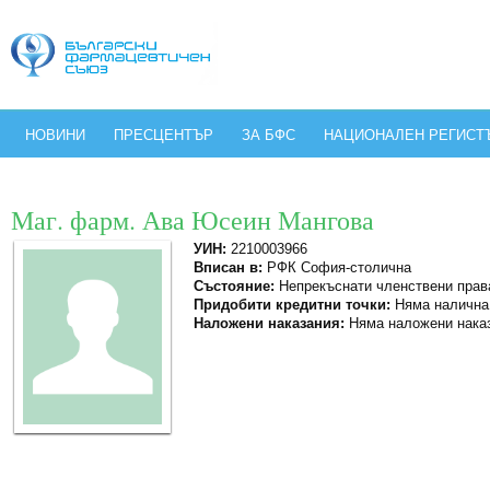
НОВИНИ
ПРЕСЦЕНТЪР
ЗА БФС
НАЦИОНАЛЕН РЕГИСТ
Маг. фарм. Ава Юсеин Мангова
УИН:
2210003966
Вписан в:
РФК София-столична
Състояние:
Непрекъснати членствени прав
Придобити кредитни точки:
Няма налична
Наложени наказания:
Няма наложени нака