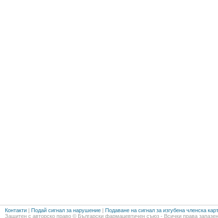
Контакти
|
Подай сигнал за нарушение
|
Подаване на сигнал за изгубена членска кар
Защитен с авторско право © Български фармацевтичен съюз - Всички права запазен