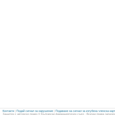
Контакти
|
Подай сигнал за нарушение
|
Подаване на сигнал за изгубена членска кар
Защитен с авторско право © Български фармацевтичен съюз - Всички права запазен