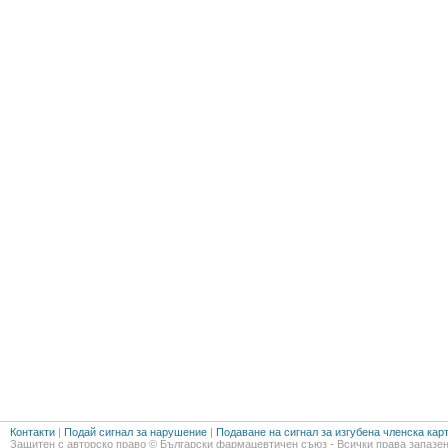
Контакти
|
Подай сигнал за нарушение
|
Подаване на сигнал за изгубена членска кар
Защитен с авторско право © Български фармацевтичен съюз - Всички права запазен