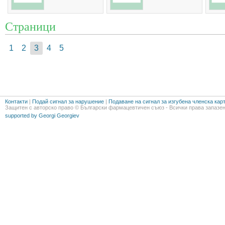
Страници
1
2
3
4
5
Контакти
|
Подай сигнал за нарушение
|
Подаване на сигнал за изгубена членска кар
Защитен с авторско право © Български фармацевтичен съюз - Всички права запазен
supported by Georgi Georgiev