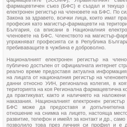
фармацевтите (ЗСОМФ), Управителният съве
фармацевтичен съюз (БФС) е създал и текущо
електронен регистър на членовете на БФС. По с
Закона за здравето, всички лица, които имат пр
професия като магистър-фармацевти на територи
България, са вписани в Националния електро
членовете на БФС. Членството на магистър-фарм
упражняват професията си в Република Българ
пребиваващите в чужбина е доброволно.
Националният електронен регистър на чле
публично достъпен от официалната интернет стр
реално време предоставя актуална информация
на лицата от националния регистър на членовет
данни относно УИН, регионална колегия, в коя
територията на коя Регионална фармацевтична к
да практикуват, както и наличието на наложени
наказания. Националният електронен регистър
БФС може да предоставя и допълнителна
отношение на снимка на лицето, настояща место
развитие, телефон и имейл за контакт и др., само
позволило това през личния си профил и е д