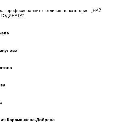
ха професионалните отличия в категория „НАЙ-
ГОДИНАТА“:
нева
анулова
стова
ова
а
ия Караманчева-Добрева