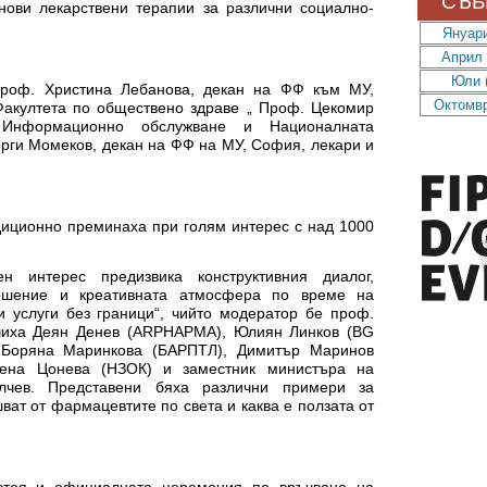
СЪБ
нови лекарствени терапии за различни социално-
Януари
Април 
Юли (
проф. Христина Лебанова, декан на ФФ към МУ,
Октомвр
Факултета по обществено здраве „ Проф. Цекомир
 Информационно обслужване и Националната
еорги Момеков, декан на ФФ на МУ, София, лекари и
иционно преминаха при голям интерес с над 1000
интерес предизвика конструктивния диалог,
ошение и креативната атмосфера по време на
 услуги без граници“, чийто модератор бе проф.
ючиха Деян Денев (ARPHАРМА), Юлиян Линков (BG
 Боряна Маринкова (БАРПТЛ), Димитър Маринов
лена Цонева (НЗОК) и заместник министъра на
лчев. Представени бяха различни примери за
ват от фармацевтите по света и каква е ползата от