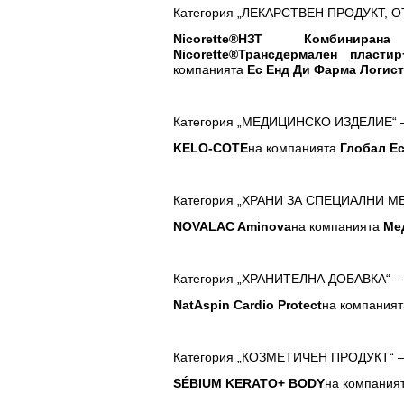
Категория „ЛЕКАРСТВЕН ПРОДУКТ, 
Nicorette®
НЗТ Комбинирана
Nicorette®
Трансдермален пластир
компанията
Ес Енд Ди Фарма Логис
Категория „МЕДИЦИНСКО ИЗДЕЛИЕ“ 
KELO
-
CO
TE
на компанията
Глобал Е
Категория „ХРАНИ ЗА СПЕЦИАЛНИ М
NOVALAC Aminova
на компанията
Mед
Категория „ХРАНИТЕЛНА ДОБАВКА“ –
NatAspin Cardio Protect
на компаният
Категория „КОЗМЕТИЧЕН ПРОДУКТ“ 
S
É
BIUM KERATO+ BODY
на компания