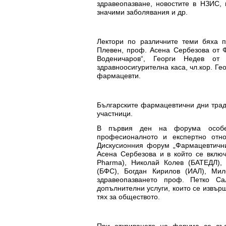
здравеопазване, новостите в НЗИС, 
значими заболявания и др.
Лектори по различните теми бяха 
Плевен, проф. Асена Сербезова от 
Воденичаров“, Георги Недев от
здравноосигурителна каса, чл.кор. Г
фармацевти.
Българските фармацевтични дни трад
участници.
В първия ден на форума особен 
професионалното и експертно отн
Дискусионния форум „Фармацевтични
Асена Сербезова и в който се вкл
Pharma), Николай Колев (БАТЕДЛ),
(БФС), Богдан Кирилов (ИАЛ), Ми
здравеопазването проф. Петко Са
допълнителни услуги, които се извърш
тях за обществото.