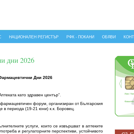
С
НАЦИОНАЛЕН РЕГИСТЪР
РФК - ПОКАНИ
ОБЯВИ
КОНТ
и дни 2026
Фармацевтични Дни 2026
Аптеката като здравен център”.
 фармацевтичен форум, организиран от Българския
 в периода (19-21 юни) к.к. Боровец.
лнителните услуги, които се извършват в аптеките
употреба и регулаторните перспективи, устойчивото