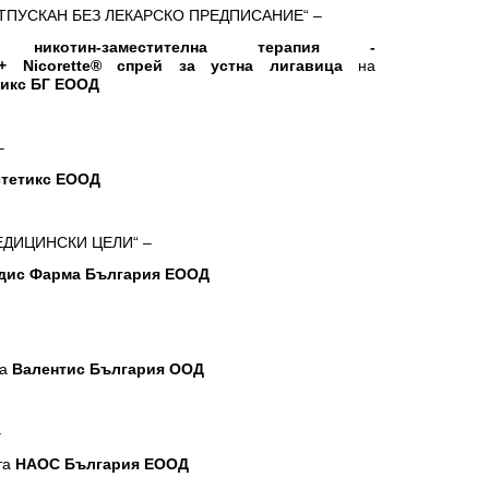
ОТПУСКАН БЕЗ ЛЕКАРСКО ПРЕДПИСАНИЕ“ –
 никотин-заместителна терапия
-
+
Nicorette®
спрей за устна лигавица
на
тикс БГ ЕООД
–
стетикс ЕООД
ЕДИЦИНСКИ ЦЕЛИ“ –
ис Фарма България ЕООД
а
Валентис България ООД
–
та
НАОС България ЕООД