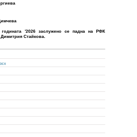
оргиева
Димчева
 годината '2026 заслужено се падна на РФК
. Димитрия Стайкова.
ocx