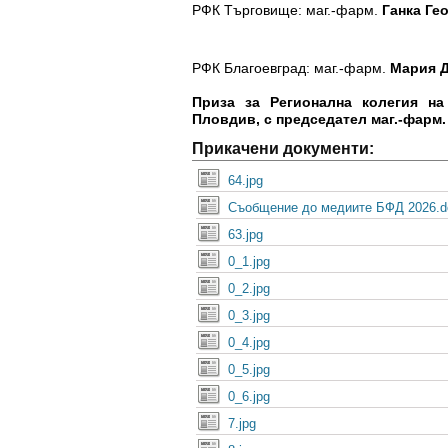
РФК Търговище: маг.-фарм.
Ганка Ге
РФК Благоевград: маг.-фарм.
Мария 
Приза за Регионална колегия на
Пловдив, с председател маг.-фарм
Прикачени документи:
64.jpg
Съобщение до медиите БФД 2026.d
63.jpg
0_1.jpg
0_2.jpg
0_3.jpg
0_4.jpg
0_5.jpg
0_6.jpg
7.jpg