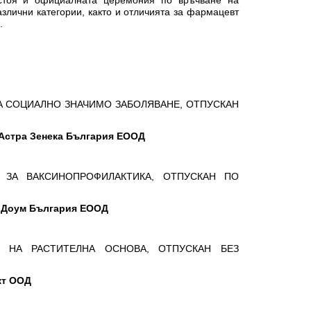
стоя и официалната церемония по връчване на
азлични категории, както и отличията за фармацевт
.
 ЗА СОЦИАЛНО ЗНАЧИМО ЗАБОЛЯВАНЕ, ОТПУСКАН
Астра Зенека България ЕООД
КТ ЗА ВАКСИНОПРОФИЛАКТИКА, ОТПУСКАН ПО
 Доум България ЕООД
КТ НА РАСТИТЕЛНА ОСНОВА, ОТПУСКАН БЕЗ
кт ООД