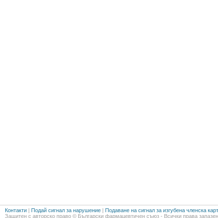
Контакти
|
Подай сигнал за нарушение
|
Подаване на сигнал за изгубена членска кар
Защитен с авторско право © Български фармацевтичен съюз - Всички права запазен