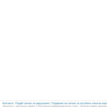
Контакти
|
Подай сигнал за нарушение
|
Подаване на сигнал за изгубена членска кар
Защитен с авторско право © Български фармацевтичен съюз - Всички права запазен