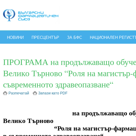
НОВИНИ
ПРЕСЦЕНТЪР
ЗА БФС
НАЦИОНАЛЕН РЕГИСТ
ПРОГРАМА на продължаващо обуче
Велико Търново “Роля на магистър-
съвременното здравеопазване“
Разпечатай
Запази като PDF
ПРОГРА
на продължаващо обуче
Велико Търново
“Роля на магистър-фармаце
в
съвременното здравеопазване“