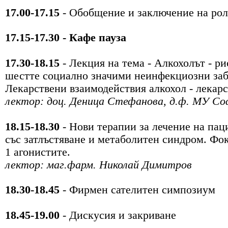
17.00-17.15
- Обобщение и заключение на рол
17.15-17.30 - Кафе пауза
17.30-18.15
- Лекция на тема - Алкохолът - ри
шестте социално
значими неинфекциозни заб
Лекарствени взаимодействия
алкохол - лекар
лектор: доц. Деница Стефанова, д.ф. МУ С
18.15-18.30
- Нови терапии за лечение на пац
със
затлъстяване и метаболитен синдром. Фо
1
агонистите.
лектор: маг.фарм. Николай Димитров
18.30-18.45
- Фирмен сателитен симпозиум
18.45-19.00
- Дискусия и закриване