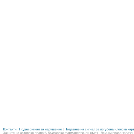
Контакти
|
Подай сигнал за нарушение
|
Подаване на сигнал за изгубена членска кар
Защитен с авторско право © Български фармацевтичен съюз - Всички права запазен