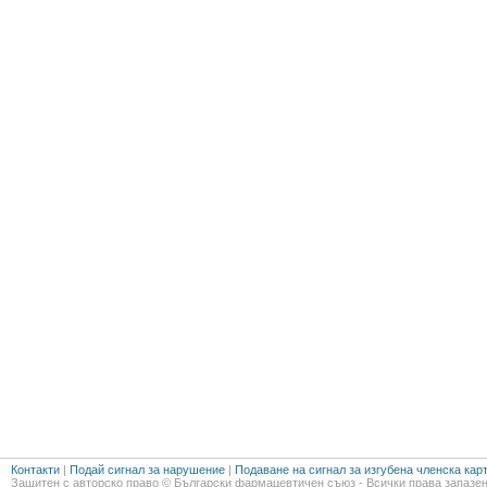
Контакти
|
Подай сигнал за нарушение
|
Подаване на сигнал за изгубена членска кар
Защитен с авторско право © Български фармацевтичен съюз - Всички права запазен