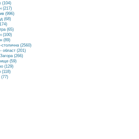
 (104)
 (217)
в (996)
д (68)
174)
ра (65)
 (100)
 (89)
-столична (2560)
 област (201)
Загора (266)
ище (59)
о (129)
 (118)
(77)