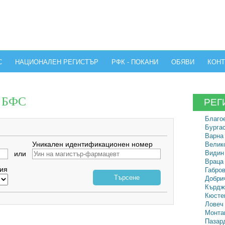
С
НАЦИОНАЛЕН РЕГИСТЪР
РФК - ПОКАНИ
ОБЯВИ
КОНТ
а БФС
РЕГ
Благое
Бургас
Варна 
Уникален идентификационен номер
Велико
Видин 
или
Враца 
ия
Габров
Търсене
Добрич
Кърдж
Кюстен
Ловеч 
Монтан
Пазард