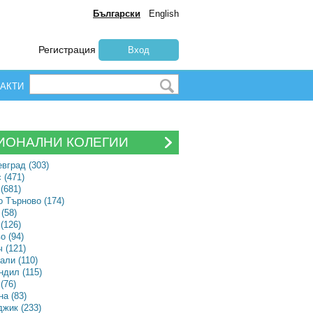
Български
English
Регистрация
Вход
АКТИ
ИОНАЛНИ КОЛЕГИИ
вград (303)
 (471)
(681)
 Търново (174)
(58)
(126)
о (94)
 (121)
али (110)
дил (115)
(76)
а (83)
жик (233)