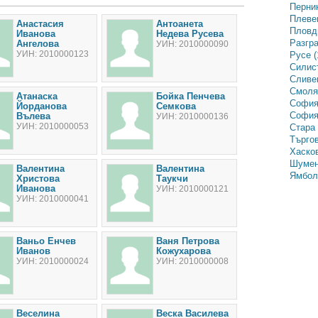
Перник
Плевен
Анастасия
Антоанета
Пловди
Иванова
Недева Русева
Разгра
Ангелова
УИН: 2010000090
УИН: 2010000123
Русе (
Силист
Сливен
Смолян
Атанаска
Бойка Пенчева
София
Йорданова
Семкова
София-
Вълева
УИН: 2010000136
УИН: 2010000053
Стара 
Търгов
Хасков
Шумен
Валентина
Валентина
Ямбол 
Христова
Таукчи
Иванова
УИН: 2010000121
УИН: 2010000041
Ваньо Енчев
Ваня Петрова
Иванов
Кожухарова
УИН: 2010000024
УИН: 2010000008
Веселина
Веска Василева